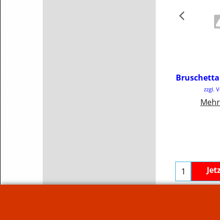
€
3
Bruschetta
inkl
zzgl. 
€50.
Mehr
Jet