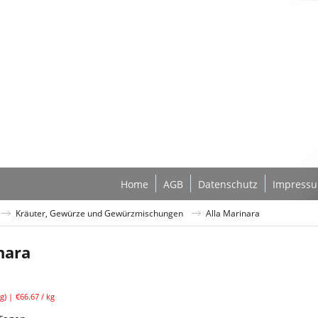
Home
AGB
Datenschutz
Impress
Kräuter, Gewürze und Gewürzmischungen
Alla Marinara
nara
l. MwSt
g
€66.67
/ kg