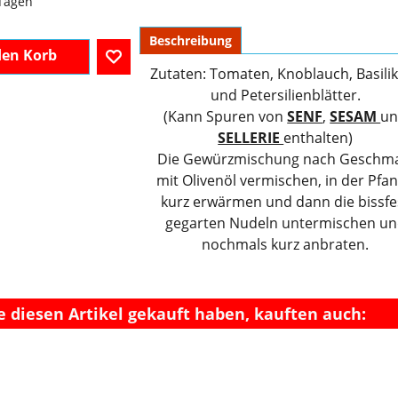
 Tagen
Beschreibung
Zutaten: Tomaten, Knoblauch, Basil
den Korb
und Petersilienblätter.
(Kann Spuren von
SENF
,
SESAM
u
SELLERIE
enthalten)
Die Gewürzmischung nach Geschm
mit Olivenöl vermischen, in der Pfa
kurz erwärmen und dann die bissfe
gegarten Nudeln untermischen u
nochmals kurz anbraten.
e diesen Artikel gekauft haben, kauften auch: