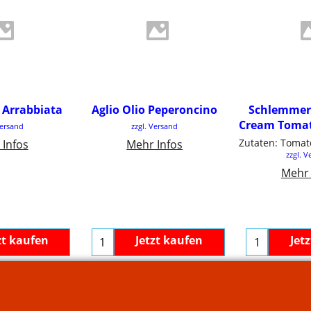
.50
€
3.50
€
4
 Arrabbiata
Aglio Olio Peperoncino
Schlemmer 
Cream Tomat
. MwSt
inkl. MwSt
Versand
zzgl. Versand
00
/ kg
€50.00
/ kg
inkl.
 Infos
Mehr Infos
zzgl. V
€79.1
Mehr 
zt kaufen
Jetzt kaufen
Jet