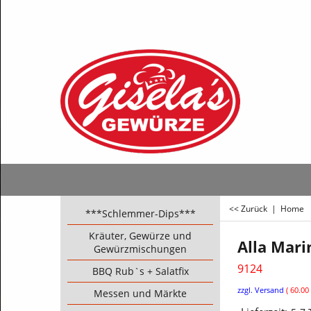
<< Zurück
|
Home
***Schlemmer-Dips***
Kräuter, Gewürze und
Alla Mari
Gewürzmischungen
9124
BBQ Rub`s + Salatfix
€
4.00
Messen und Märkte
ink
zzgl. Versand
60.00