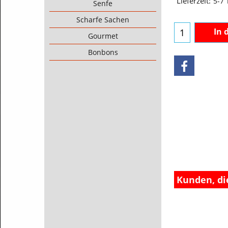
Senfe
Lieferzeit:
5-7
Scharfe Sachen
Gourmet
In 
Bonbons
Kunden, di