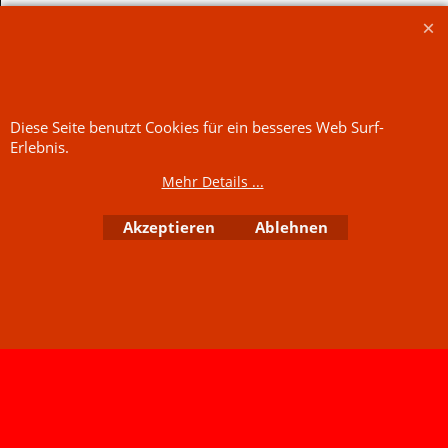
Diese Seite benutzt Cookies für ein besseres Web Surf-
Erlebnis.
Jetzt kaufen
Jetzt kaufen
Mehr Details ...
WebShop erstellt mit
Akzeptieren
Ablehnen
ShopFactory Shop
Software.