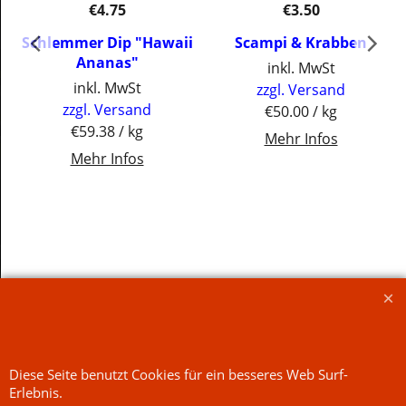
€
4.75
€
3.50
Schlemmer Dip "Hawaii
Scampi & Krabben
Ananas"
inkl. MwSt
inkl. MwSt
zzgl. Versand
zzgl. Versand
€50.00
/ kg
€59.38
/ kg
Mehr Infos
Mehr Infos
Jetzt kaufen
Jetzt kaufen
WebShop erstellt mit
Diese Seite benutzt Cookies für ein besseres Web Surf-
ShopFactory Shop
Software.
Erlebnis.