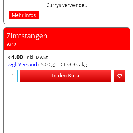
Currys verwendet.
Mehr Infos
Zimtstangen
9340
4.00
inkl. MwSt
€
zzgl. Versand
5.00
g
€133.33
/ kg
In den Korb