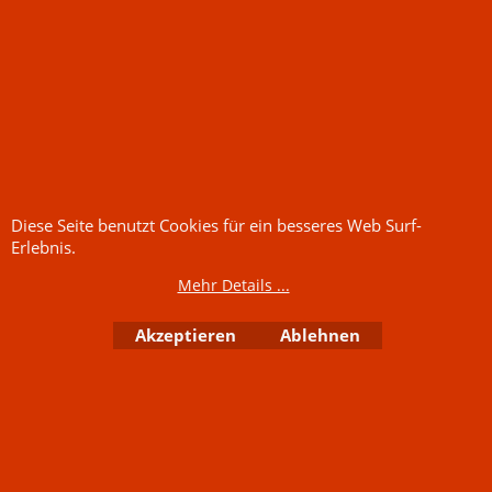
Estragon, Bohnenkraut, Kurkuma, Kreuzkümmel,
Tomate, Koriande
3.25
inkl. MwSt
€
zzgl. Versand
50.00
g
€65.00
/ kg
In den Korb
Diese Seite benutzt Cookies für ein besseres Web Surf-
Erlebnis.
Mehr Details ...
Akzeptieren
Ablehnen
passt auich zu anderen Speisen mit Käse!