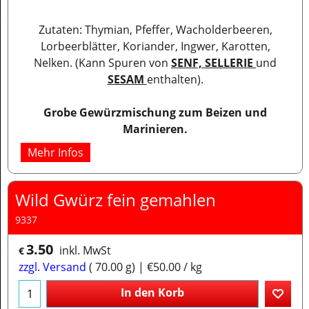
Zutaten: Thymian, Pfeffer, Wacholderbeeren,
Lorbeerblätter, Koriander, Ingwer, Karotten,
Nelken. (Kann Spuren von
SENF, SELLERIE
und
SESAM
enthalten).
Grobe Gewürzmischung zum Beizen und
Marinieren.
Mehr Infos
Wild Gwürz fein gemahlen
9337
3.50
inkl. MwSt
€
zzgl. Versand
70.00
g
€50.00
/ kg
In den Korb