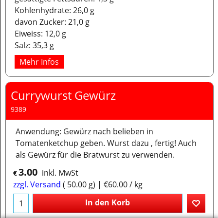
Kohlenhydrate: 26,0 g
davon Zucker: 21,0 g
Eiweiss: 12,0 g
Salz: 35,3 g
Mehr Infos
Currywurst Gewürz
9389
Anwendung: Gewürz nach belieben in
Tomatenketchup geben. Wurst dazu , fertig! Auch
als Gewürz für die Bratwurst zu verwenden.
3.00
inkl. MwSt
€
zzgl. Versand
50.00
g
€60.00
/ kg
In den Korb