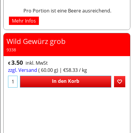
Pro Portion ist eine Beere ausreichend.
Mehr Infos
Wild Gewürz grob
9338
3.50
inkl. MwSt
€
zzgl. Versand
60.00
g
€58.33
/ kg
In den Korb