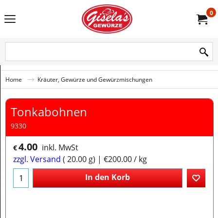
0
Home
Kräuter, Gewürze und Gewürzmischungen
Tonkabohnen
9330
4.00
inkl. MwSt
€
zzgl. Versand
20.00
g
€200.00
/ kg
In den Korb