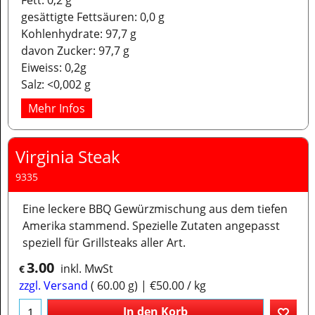
Fett: 0,2 g
gesättigte Fettsäuren: 0,0 g
Kohlenhydrate: 97,7 g
davon Zucker: 97,7 g
Eiweiss: 0,2g
Salz: <0,002 g
Mehr Infos
Virginia Steak
9335
Eine leckere BBQ Gewürzmischung aus dem tiefen
Amerika stammend. Spezielle Zutaten angepasst
speziell für Grillsteaks aller Art.
3.00
inkl. MwSt
€
zzgl. Versand
60.00
g
€50.00
/ kg
In den Korb